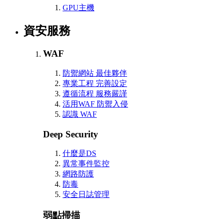
GPU主機
資安服務
WAF
防禦網站 最佳夥伴
專業工程 完善設定
遵循流程 服務嚴謹
活用WAF 防禦入侵
認識 WAF
Deep Security
什麼是DS
異常事件監控
網路防護
防毒
安全日誌管理
弱點掃描