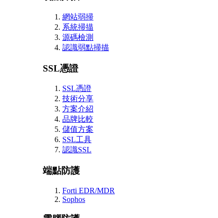
網站弱掃
系統掃描
源碼檢測
認識弱點掃描
SSL憑證
SSL憑證
技術分享
方案介紹
品牌比較
儲值方案
SSL工具
認識SSL
端點防護
Forti EDR/MDR
Sophos