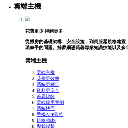
雲端主機
花費更少 得到更多
從機房的基礎架構、安全設施，到伺服器規格建置
瑣棘手的問題。捕夢網憑藉著專業知識技能以及多
雲端主機
雲端主機
花費更效率
系統更穩定
資料更安全
差異比較
雲端應用實例
系統快照
手機APP監控
規格/價格
與我聯繫