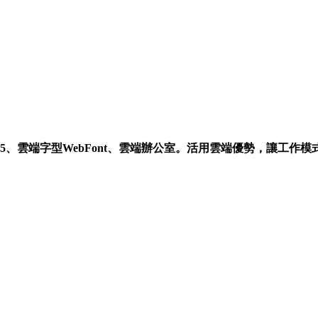
e365、雲端字型WebFont、雲端辦公室。活用雲端優勢，讓