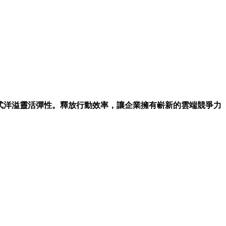
工作模式洋溢靈活彈性。釋放行動效率，讓企業擁有嶄新的雲端競爭力