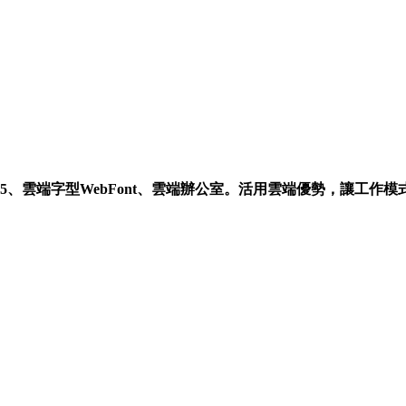
e365、雲端字型WebFont、雲端辦公室。活用雲端優勢，讓