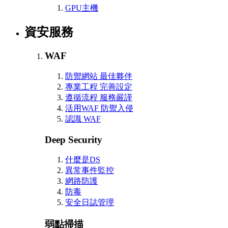
GPU主機
資安服務
WAF
防禦網站 最佳夥伴
專業工程 完善設定
遵循流程 服務嚴謹
活用WAF 防禦入侵
認識 WAF
Deep Security
什麼是DS
異常事件監控
網路防護
防毒
安全日誌管理
弱點掃描