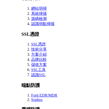
網站弱掃
系統掃描
源碼檢測
認識弱點掃描
SSL憑證
SSL憑證
技術分享
方案介紹
品牌比較
儲值方案
SSL工具
認識SSL
端點防護
Forti EDR/MDR
Sophos