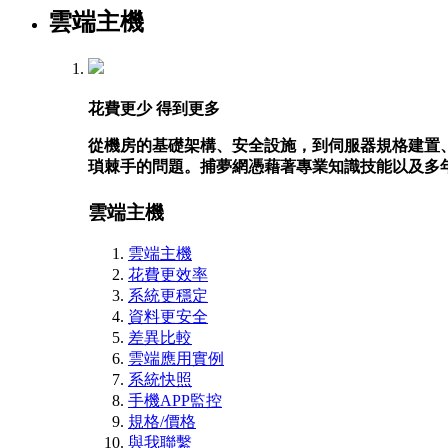
雲端主機
花費更少 得到更多
從機房的基礎架構、安全設施，到伺服器規格建置
瑣棘手的問題。捕夢網憑藉著專業知識技能以及多
雲端主機
雲端主機
花費更效率
系統更穩定
資料更安全
差異比較
雲端應用實例
系統快照
手機APP監控
規格/價格
與我聯繫