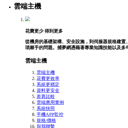
雲端主機
花費更少 得到更多
從機房的基礎架構、安全設施，到伺服器規格建置
瑣棘手的問題。捕夢網憑藉著專業知識技能以及多
雲端主機
雲端主機
花費更效率
系統更穩定
資料更安全
差異比較
雲端應用實例
系統快照
手機APP監控
規格/價格
與我聯繫