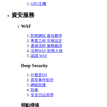
GPU主機
資安服務
WAF
防禦網站 最佳夥伴
專業工程 完善設定
遵循流程 服務嚴謹
活用WAF 防禦入侵
認識 WAF
Deep Security
什麼是DS
異常事件監控
網路防護
防毒
安全日誌管理
弱點掃描