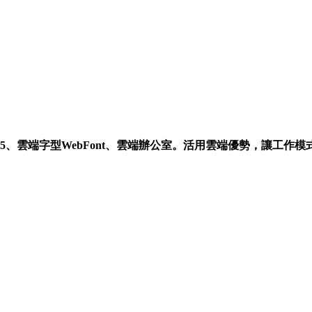
e365、雲端字型WebFont、雲端辦公室。活用雲端優勢，讓