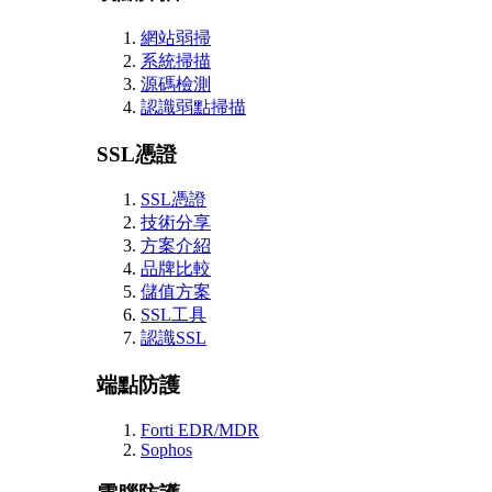
網站弱掃
系統掃描
源碼檢測
認識弱點掃描
SSL憑證
SSL憑證
技術分享
方案介紹
品牌比較
儲值方案
SSL工具
認識SSL
端點防護
Forti EDR/MDR
Sophos