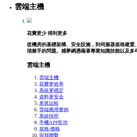
雲端主機
花費更少 得到更多
從機房的基礎架構、安全設施，到伺服器規格建置
瑣棘手的問題。捕夢網憑藉著專業知識技能以及多
雲端主機
雲端主機
花費更效率
系統更穩定
資料更安全
差異比較
雲端應用實例
系統快照
手機APP監控
規格/價格
與我聯繫