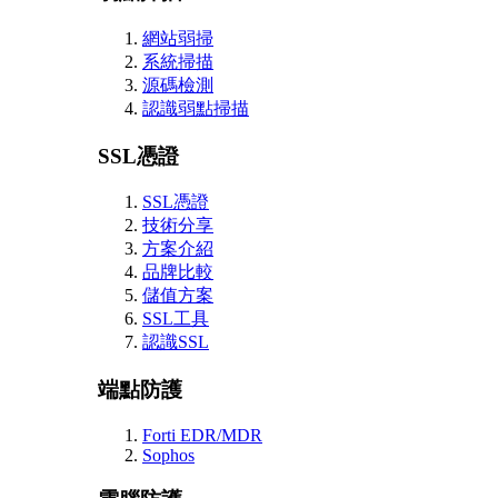
網站弱掃
系統掃描
源碼檢測
認識弱點掃描
SSL憑證
SSL憑證
技術分享
方案介紹
品牌比較
儲值方案
SSL工具
認識SSL
端點防護
Forti EDR/MDR
Sophos