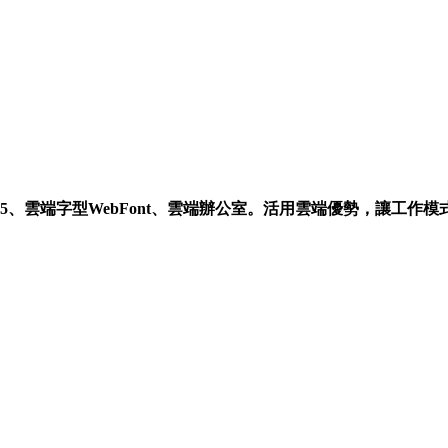
e365、雲端字型WebFont、雲端辦公室。活用雲端優勢，讓