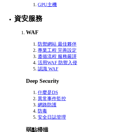
GPU主機
資安服務
WAF
防禦網站 最佳夥伴
專業工程 完善設定
遵循流程 服務嚴謹
活用WAF 防禦入侵
認識 WAF
Deep Security
什麼是DS
異常事件監控
網路防護
防毒
安全日誌管理
弱點掃描