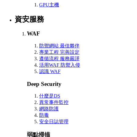
GPU主機
資安服務
WAF
防禦網站 最佳夥伴
專業工程 完善設定
遵循流程 服務嚴謹
活用WAF 防禦入侵
認識 WAF
Deep Security
什麼是DS
異常事件監控
網路防護
防毒
安全日誌管理
弱點掃描