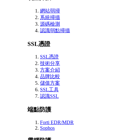
網站弱掃
系統掃描
源碼檢測
認識弱點掃描
SSL憑證
SSL憑證
技術分享
方案介紹
品牌比較
儲值方案
SSL工具
認識SSL
端點防護
Forti EDR/MDR
Sophos