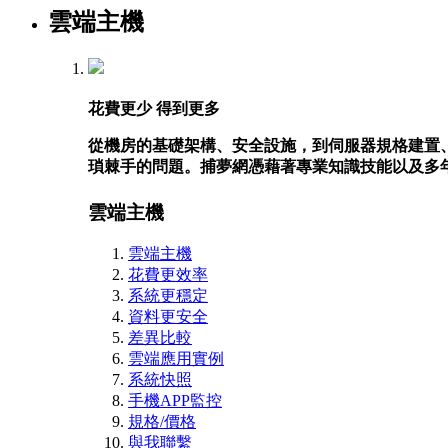
雲端主機
花費更少 得到更多
從機房的基礎架構、安全設施，到伺服器規格建置
瑣棘手的問題。捕夢網憑藉著專業知識技能以及多
雲端主機
雲端主機
花費更效率
系統更穩定
資料更安全
差異比較
雲端應用實例
系統快照
手機APP監控
規格/價格
與我聯繫