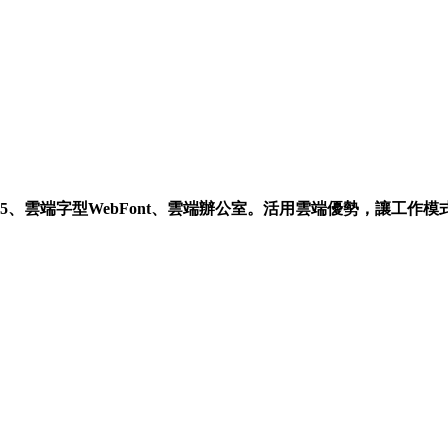
e365、雲端字型WebFont、雲端辦公室。活用雲端優勢，讓