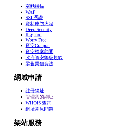
弱點掃描
WAF
SSL憑證
資料庫防火牆
Deep Security
IP-guard
Worry Free
資安Coupon
資安標案顧問
政府資安等級規範
零售業個資法
網域申請
註冊網址
管理我的網址
WHOIS 查詢
網址常見問題
架站服務