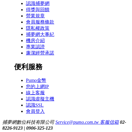
認識捕夢網
得獎與回饋
營業規章
會員服務條款
隱私權政策
捕夢網大事紀
機房介紹
專業認證
廉潔經營承諾
便利服務
Pumo金幣
您的上網IP
線上客服
認識虛擬主機
認識SSL
會員登入
捕夢網數位科技有限公司
Service@pumo.com.tw 客服信箱
02-
8226-9123 | 0906-325-123