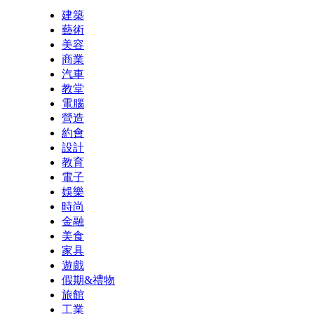
建築
藝術
美容
商業
汽車
教堂
電腦
營造
約會
設計
教育
電子
娛樂
時尚
金融
美食
家具
遊戲
假期&禮物
旅館
工業