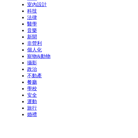
室內設計
科技
法律
醫學
音樂
新聞
非營利
個人化
寵物&動物
攝影
政治
不動產
餐廳
學校
安全
運動
旅行
婚禮