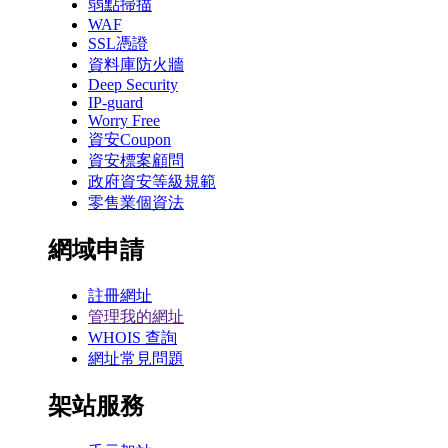
弱點掃描
WAF
SSL憑證
資料庫防火牆
Deep Security
IP-guard
Worry Free
資安Coupon
資安標案顧問
政府資安等級規範
零售業個資法
網域申請
註冊網址
管理我的網址
WHOIS 查詢
網址常見問題
架站服務