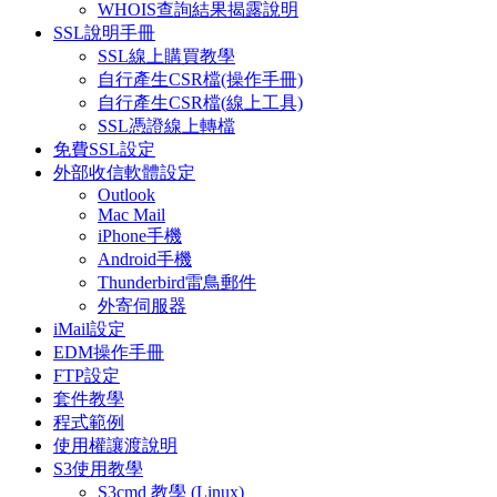
WHOIS查詢結果揭露說明
SSL說明手冊
SSL線上購買教學
自行產生CSR檔(操作手冊)
自行產生CSR檔(線上工具)
SSL憑證線上轉檔
免費SSL設定
外部收信軟體設定
Outlook
Mac Mail
iPhone手機
Android手機
Thunderbird雷鳥郵件
外寄伺服器
iMail設定
EDM操作手冊
FTP設定
套件教學
程式範例
使用權讓渡說明
S3使用教學
S3cmd 教學 (Linux)