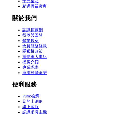
千元架站
精選優質廠商
關於我們
認識捕夢網
得獎與回饋
營業規章
會員服務條款
隱私權政策
捕夢網大事紀
機房介紹
專業認證
廉潔經營承諾
便利服務
Pumo金幣
您的上網IP
線上客服
認識虛擬主機