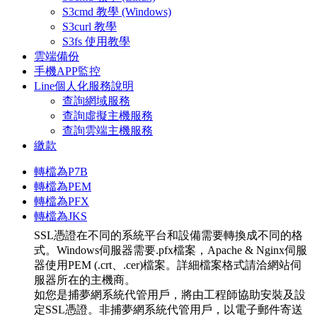
S3cmd 教學 (Windows)
S3curl 教學
S3fs 使用教學
雲端備份
手機APP監控
Line個人化服務說明
查詢網域服務
查詢虛擬主機服務
查詢雲端主機服務
繳款
轉檔為P7B
轉檔為PEM
轉檔為PFX
轉檔為JKS
SSL憑證在不同的系統平台和設備需要轉換成不同的格
式。Windows伺服器需要.pfx檔案，Apache & Nginx伺服
器使用PEM (.crt、.cer)檔案。詳細檔案格式請洽網站伺
服器所在的主機商。
如您是捕夢網系統代管用戶，將由工程師協助安裝及設
定SSL憑證。非捕夢網系統代管用戶，以電子郵件寄送